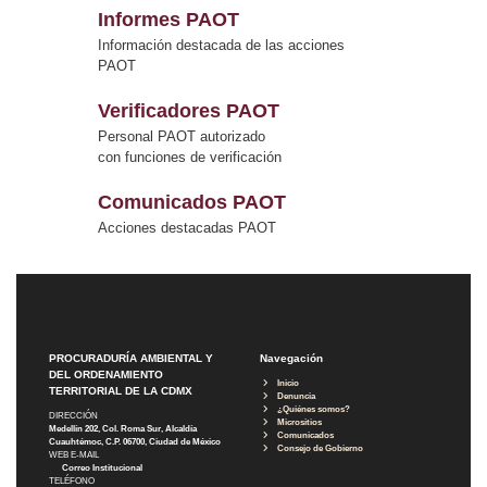
Informes PAOT
Información destacada de las acciones
PAOT
Verificadores PAOT
Personal PAOT autorizado
con funciones de verificación
Comunicados PAOT
Acciones destacadas PAOT
PROCURADURÍA AMBIENTAL Y
Navegación
DEL ORDENAMIENTO
Inicio
TERRITORIAL DE LA CDMX
Denuncia
¿Quiénes somos?
DIRECCIÓN
Micrositios
Medellín 202, Col. Roma Sur, Alcaldía
Comunicados
Cuauhtémoc, C.P. 06700, Ciudad de México
Consejo de Gobierno
WEB E-MAIL
Correo Institucional
TELÉFONO