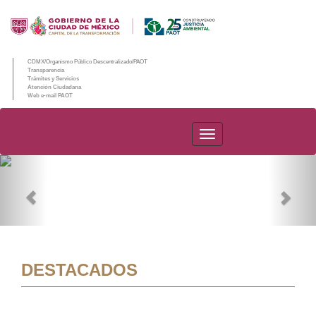
CDMX/Organismo Público Descentralizado/PAOT
Transparencia
Trámites y Servicios
Atención Ciudadana
Web e-mail PAOT
PAOT
Previous
Nex
DESTACADOS