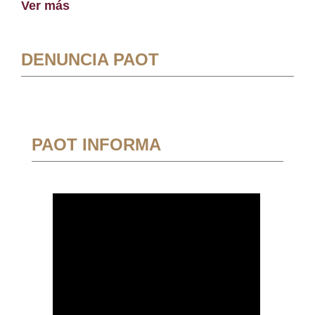
Ver más
DENUNCIA PAOT
PAOT INFORMA