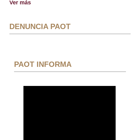
Ver más
DENUNCIA PAOT
PAOT INFORMA