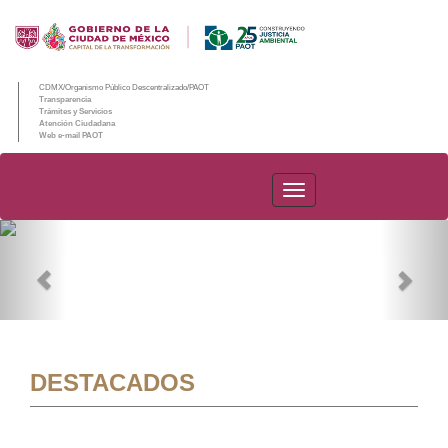
CDMX/Organismo Público Descentralizado/PAOT
Transparencia
Trámites y Servicios
Atención Ciudadana
Web e-mail PAOT
PAOT
Previous
Nex
DESTACADOS