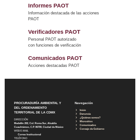
Informes PAOT
Información destacada de las acciones
PAOT
Verificadores PAOT
Personal PAOT autorizado
con funciones de verificación
Comunicados PAOT
Acciones destacadas PAOT
PROCURADURÍA AMBIENTAL Y
Navegación
DEL ORDENAMIENTO
Inicio
TERRITORIAL DE LA CDMX
Denuncia
¿Quiénes somos?
DIRECCIÓN
Micrositios
Medellín 202, Col. Roma Sur, Alcaldía
Comunicados
Cuauhtémoc, C.P. 06700, Ciudad de México
Consejo de Gobierno
WEB E-MAIL
Correo Institucional
TELÉFONO