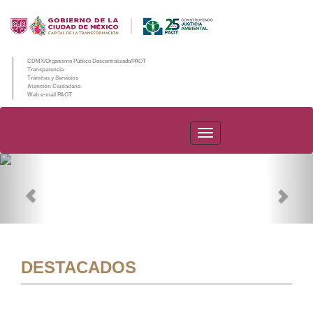
CDMX/Organismo Público Descentralizado/PAOT
Transparencia
Trámites y Servicios
Atención Ciudadana
Web e-mail PAOT
PAOT
Previous
Nex
DESTACADOS