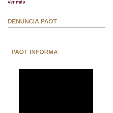
Ver más
DENUNCIA PAOT
PAOT INFORMA