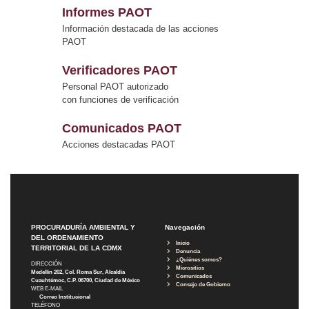
Informes PAOT
Información destacada de las acciones
PAOT
Verificadores PAOT
Personal PAOT autorizado
con funciones de verificación
Comunicados PAOT
Acciones destacadas PAOT
PROCURADURÍA AMBIENTAL Y
Navegación
DEL ORDENAMIENTO
Inicio
TERRITORIAL DE LA CDMX
Denuncia
¿Quiénes somos?
DIRECCIÓN
Micrositios
Medellín 202, Col. Roma Sur, Alcaldía
Comunicados
Cuauhtémoc, C.P. 06700, Ciudad de México
Consejo de Gobierno
WEB E-MAIL
Correo Institucional
TELÉFONO