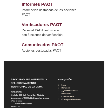
Informes PAOT
Información destacada de las acciones
PAOT
Verificadores PAOT
Personal PAOT autorizado
con funciones de verificación
Comunicados PAOT
Acciones destacadas PAOT
PROCURADURÍA AMBIENTAL Y
Navegación
DEL ORDENAMIENTO
Inicio
TERRITORIAL DE LA CDMX
Denuncia
¿Quiénes somos?
DIRECCIÓN
Micrositios
Medellín 202, Col. Roma Sur, Alcaldía
Comunicados
Cuauhtémoc, C.P. 06700, Ciudad de México
Consejo de Gobierno
WEB E-MAIL
Correo Institucional
TELÉFONO