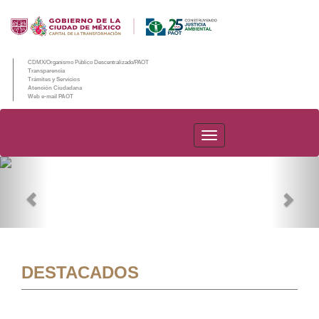
CDMX/Organismo Público Descentralizado/PAOT
Transparencia
Trámites y Servicios
Atención Ciudadana
Web e-mail PAOT
PAOT
Previous
Nex
DESTACADOS