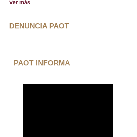
Ver más
DENUNCIA PAOT
PAOT INFORMA