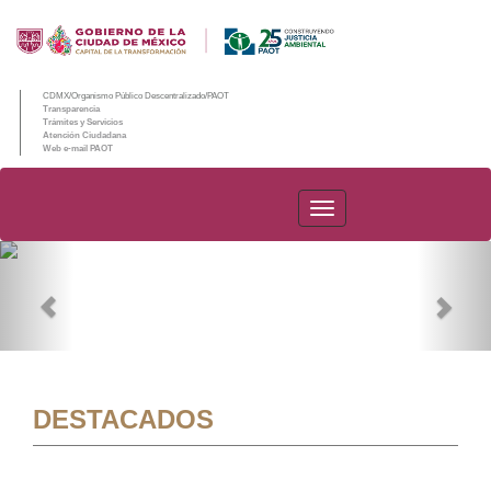
CDMX/Organismo Público Descentralizado/PAOT
Transparencia
Trámites y Servicios
Atención Ciudadana
Web e-mail PAOT
PAOT
Previous
Nex
DESTACADOS