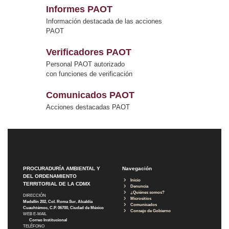
Informes PAOT
Información destacada de las acciones
PAOT
Verificadores PAOT
Personal PAOT autorizado
con funciones de verificación
Comunicados PAOT
Acciones destacadas PAOT
PROCURADURÍA AMBIENTAL Y
Navegación
DEL ORDENAMIENTO
Inicio
TERRITORIAL DE LA CDMX
Denuncia
¿Quiénes somos?
DIRECCIÓN
Micrositios
Medellín 202, Col. Roma Sur, Alcaldía
Comunicados
Cuauhtémoc, C.P. 06700, Ciudad de México
Consejo de Gobierno
WEB E-MAIL
Correo Institucional
TELÉFONO