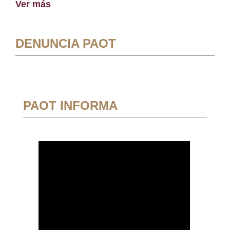
Ver más
DENUNCIA PAOT
PAOT INFORMA