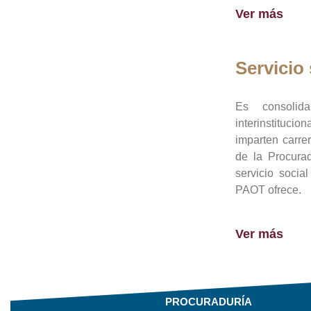
Ver más
Servicio 
Es consolid
interinstituci
imparten carre
de la Procura
servicio socia
PAOT ofrece.
Ver más
PROCURADURÍA