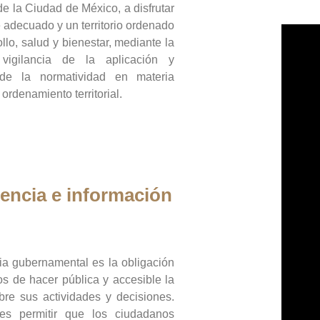
de la Ciudad de México, a disfrutar
 adecuado y un territorio ordenado
llo, salud y bienestar, mediante la
vigilancia de la aplicación y
 de la normatividad en materia
 ordenamiento territorial.
encia e información
ia gubernamental es la obligación
os de hacer pública y accesible la
bre sus actividades y decisiones.
es permitir que los ciudadanos