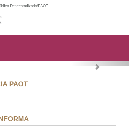
lico Descentralizado/PAOT
s
a
Next
IA PAOT
INFORMA