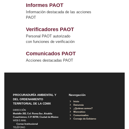
Informes PAOT
Información destacada de las acciones
PAOT
Verificadores PAOT
Personal PAOT autorizado
con funciones de verificación
Comunicados PAOT
Acciones destacadas PAOT
PROCURADURÍA AMBIENTAL Y
Navegación
DEL ORDENAMIENTO
Inicio
TERRITORIAL DE LA CDMX
Denuncia
¿Quiénes somos?
DIRECCIÓN
Micrositios
Medellín 202, Col. Roma Sur, Alcaldía
Comunicados
Cuauhtémoc, C.P. 06700, Ciudad de México
Consejo de Gobierno
WEB E-MAIL
Correo Institucional
TELÉFONO