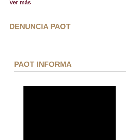
Ver más
DENUNCIA PAOT
PAOT INFORMA