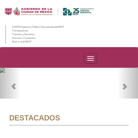
CDMX/Organismo Público Descentralizado/PAOT
Transparencia
Trámites y Servicios
Atención Ciudadana
Web e-mail PAOT
PAOT
Previous
Nex
DESTACADOS