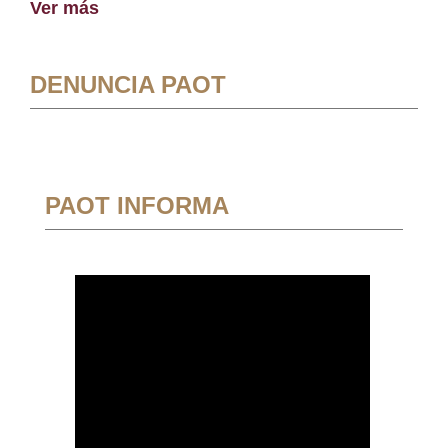
Ver más
DENUNCIA PAOT
PAOT INFORMA