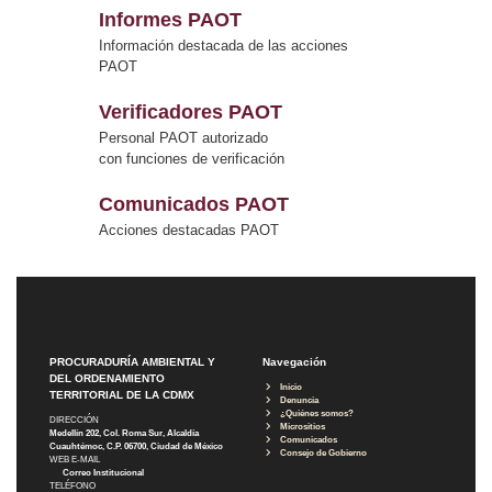
Informes PAOT
Información destacada de las acciones
PAOT
Verificadores PAOT
Personal PAOT autorizado
con funciones de verificación
Comunicados PAOT
Acciones destacadas PAOT
PROCURADURÍA AMBIENTAL Y
Navegación
DEL ORDENAMIENTO
Inicio
TERRITORIAL DE LA CDMX
Denuncia
¿Quiénes somos?
DIRECCIÓN
Micrositios
Medellín 202, Col. Roma Sur, Alcaldía
Comunicados
Cuauhtémoc, C.P. 06700, Ciudad de México
Consejo de Gobierno
WEB E-MAIL
Correo Institucional
TELÉFONO