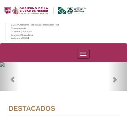
CDMX/Organismo Público Descentralizado/PAOT
Transparencia
Trámites y Servicios
Atención Ciudadana
Web e-mail PAOT
PAOT
Previous
Nex
DESTACADOS