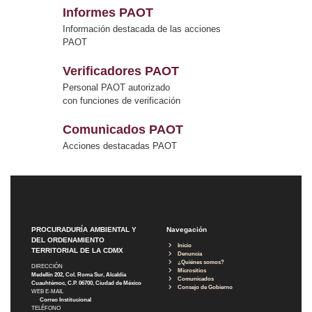
Informes PAOT
Información destacada de las acciones
PAOT
Verificadores PAOT
Personal PAOT autorizado
con funciones de verificación
Comunicados PAOT
Acciones destacadas PAOT
PROCURADURÍA AMBIENTAL Y
Navegación
DEL ORDENAMIENTO
Inicio
TERRITORIAL DE LA CDMX
Denuncia
¿Quiénes somos?
DIRECCIÓN
Micrositios
Medellín 202, Col. Roma Sur, Alcaldía
Comunicados
Cuauhtémoc, C.P. 06700, Ciudad de México
Consejo de Gobierno
WEB E-MAIL
Correo Institucional
TELÉFONO