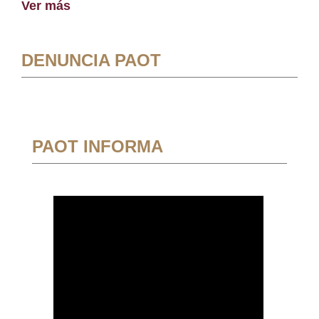
Ver más
DENUNCIA PAOT
PAOT INFORMA