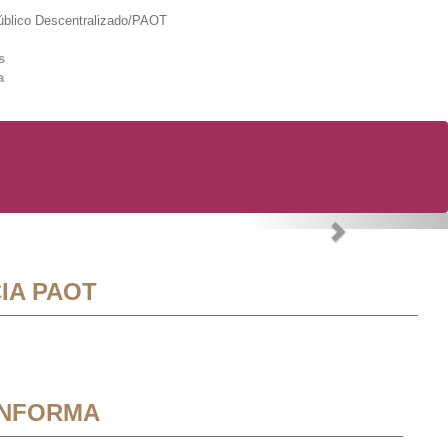
lico Descentralizado/PAOT
s
a
Next
IA PAOT
INFORMA