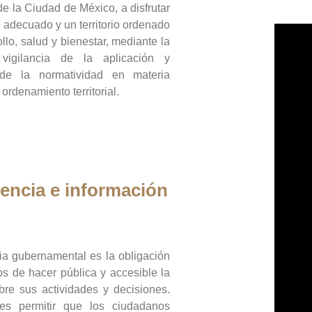
de la Ciudad de México, a disfrutar
 adecuado y un territorio ordenado
llo, salud y bienestar, mediante la
vigilancia de la aplicación y
 de la normatividad en materia
 ordenamiento territorial.
encia e información
ia gubernamental es la obligación
os de hacer pública y accesible la
bre sus actividades y decisiones.
es permitir que los ciudadanos