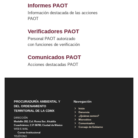
Informes PAOT
Información destacada de las acciones
PAOT
Verificadores PAOT
Personal PAOT autorizado
con funciones de verificación
Comunicados PAOT
Acciones destacadas PAOT
PROCURADURÍA AMBIENTAL Y
Navegación
DEL ORDENAMIENTO
Inicio
TERRITORIAL DE LA CDMX
Denuncia
¿Quiénes somos?
DIRECCIÓN
Micrositios
Medellín 202, Col. Roma Sur, Alcaldía
Comunicados
Cuauhtémoc, C.P. 06700, Ciudad de México
Consejo de Gobierno
WEB E-MAIL
Correo Institucional
TELÉFONO