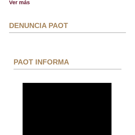
Ver más
DENUNCIA PAOT
PAOT INFORMA