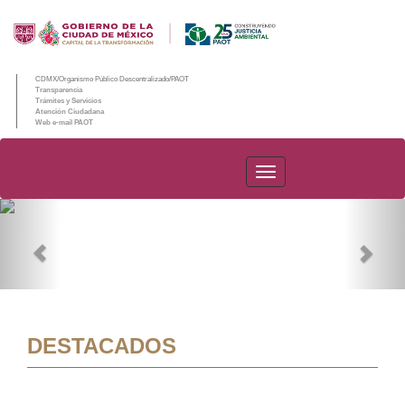
CDMX/Organismo Público Descentralizado/PAOT
Transparencia
Trámites y Servicios
Atención Ciudadana
Web e-mail PAOT
PAOT
Previous
Nex
DESTACADOS