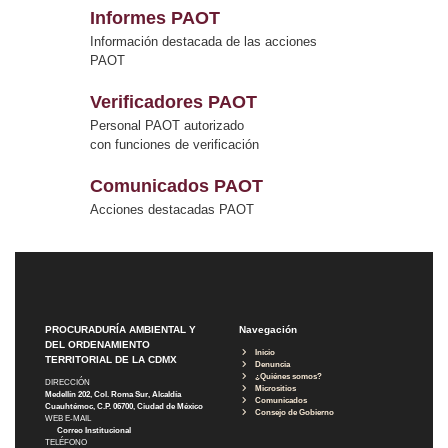
Informes PAOT
Información destacada de las acciones
PAOT
Verificadores PAOT
Personal PAOT autorizado
con funciones de verificación
Comunicados PAOT
Acciones destacadas PAOT
PROCURADURÍA AMBIENTAL Y
Navegación
DEL ORDENAMIENTO
Inicio
TERRITORIAL DE LA CDMX
Denuncia
¿Quiénes somos?
DIRECCIÓN
Micrositios
Medellín 202, Col. Roma Sur, Alcaldía
Comunicados
Cuauhtémoc, C.P. 06700, Ciudad de México
Consejo de Gobierno
WEB E-MAIL
Correo Institucional
TELÉFONO