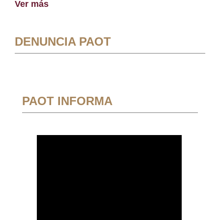
Ver más
DENUNCIA PAOT
PAOT INFORMA