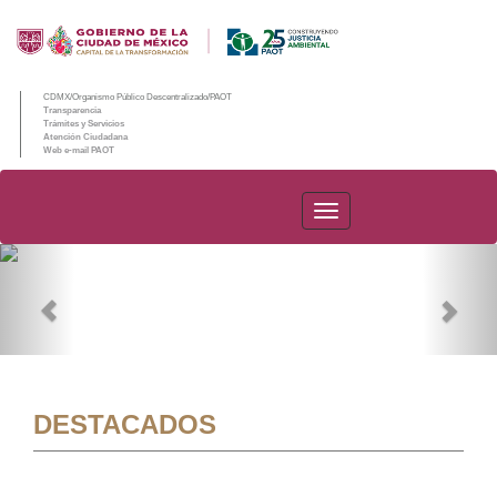
CDMX/Organismo Público Descentralizado/PAOT
Transparencia
Trámites y Servicios
Atención Ciudadana
Web e-mail PAOT
PAOT
Previous
Nex
DESTACADOS