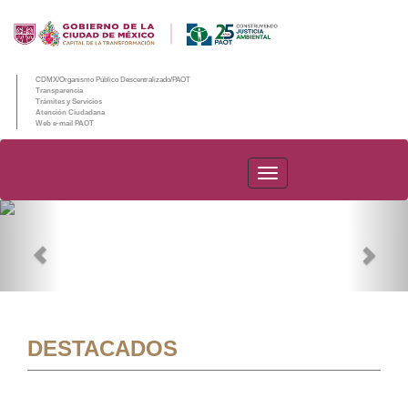
CDMX/Organismo Público Descentralizado/PAOT
Transparencia
Trámites y Servicios
Atención Ciudadana
Web e-mail PAOT
PAOT
Previous
Nex
DESTACADOS