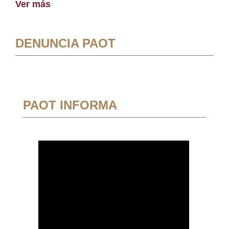
Ver más
DENUNCIA PAOT
PAOT INFORMA