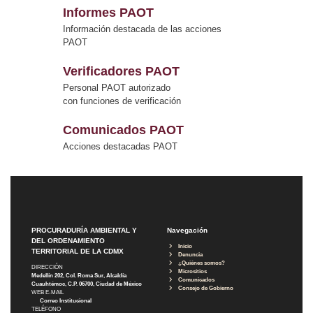
Informes PAOT
Información destacada de las acciones
PAOT
Verificadores PAOT
Personal PAOT autorizado
con funciones de verificación
Comunicados PAOT
Acciones destacadas PAOT
PROCURADURÍA AMBIENTAL Y
Navegación
DEL ORDENAMIENTO
Inicio
TERRITORIAL DE LA CDMX
Denuncia
¿Quiénes somos?
DIRECCIÓN
Micrositios
Medellín 202, Col. Roma Sur, Alcaldía
Comunicados
Cuauhtémoc, C.P. 06700, Ciudad de México
Consejo de Gobierno
WEB E-MAIL
Correo Institucional
TELÉFONO