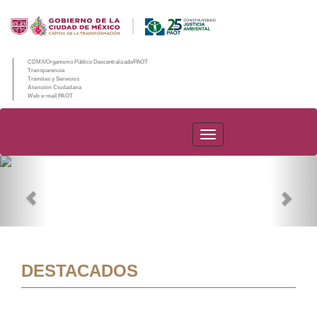
CDMX/Organismo Público Descentralizado/PAOT
Transparencia
Trámites y Servicios
Atención Ciudadana
Web e-mail PAOT
PAOT
Previous
Nex
DESTACADOS