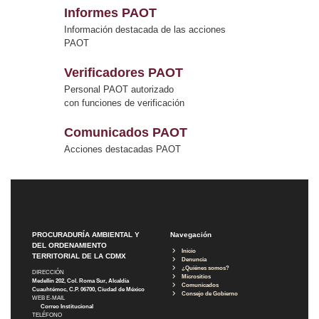
Informes PAOT
Información destacada de las acciones
PAOT
Verificadores PAOT
Personal PAOT autorizado
con funciones de verificación
Comunicados PAOT
Acciones destacadas PAOT
PROCURADURÍA AMBIENTAL Y
Navegación
DEL ORDENAMIENTO
Inicio
TERRITORIAL DE LA CDMX
Denuncia
¿Quiénes somos?
DIRECCIÓN
Micrositios
Medellín 202, Col. Roma Sur, Alcaldía
Comunicados
Cuauhtémoc, C.P. 06700, Ciudad de México
Consejo de Gobierno
WEB E-MAIL
Correo Institucional
TELÉFONO