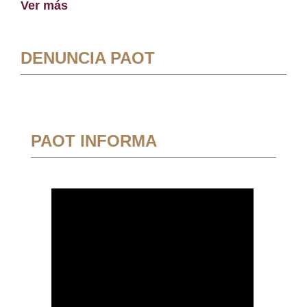
Ver más
DENUNCIA PAOT
PAOT INFORMA