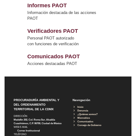
Informes PAOT
Información destacada de las acciones
PAOT
Verificadores PAOT
Personal PAOT autorizado
con funciones de verificación
Comunicados PAOT
Acciones destacadas PAOT
PROCURADURÍA AMBIENTAL Y
Navegación
DEL ORDENAMIENTO
Inicio
TERRITORIAL DE LA CDMX
Denuncia
¿Quiénes somos?
DIRECCIÓN
Micrositios
Medellín 202, Col. Roma Sur, Alcaldía
Comunicados
Cuauhtémoc, C.P. 06700, Ciudad de México
Consejo de Gobierno
WEB E-MAIL
Correo Institucional
TELÉFONO