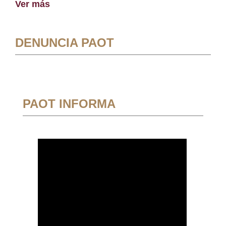
Ver más
DENUNCIA PAOT
PAOT INFORMA