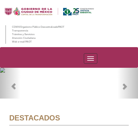
CDMX/Organismo Público Descentralizado/PAOT
Transparencia
Trámites y Servicios
Atención Ciudadana
Web e-mail PAOT
PAOT
Previous
Nex
DESTACADOS