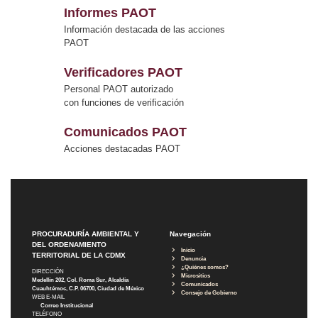
Informes PAOT
Información destacada de las acciones
PAOT
Verificadores PAOT
Personal PAOT autorizado
con funciones de verificación
Comunicados PAOT
Acciones destacadas PAOT
PROCURADURÍA AMBIENTAL Y
Navegación
DEL ORDENAMIENTO
Inicio
TERRITORIAL DE LA CDMX
Denuncia
¿Quiénes somos?
DIRECCIÓN
Micrositios
Medellín 202, Col. Roma Sur, Alcaldía
Comunicados
Cuauhtémoc, C.P. 06700, Ciudad de México
Consejo de Gobierno
WEB E-MAIL
Correo Institucional
TELÉFONO