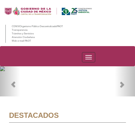
CDMX/Organismo Público Descentralizado/PAOT
Transparencia
Trámites y Servicios
Atención Ciudadana
Web e-mail PAOT
PAOT
Previous
Nex
DESTACADOS