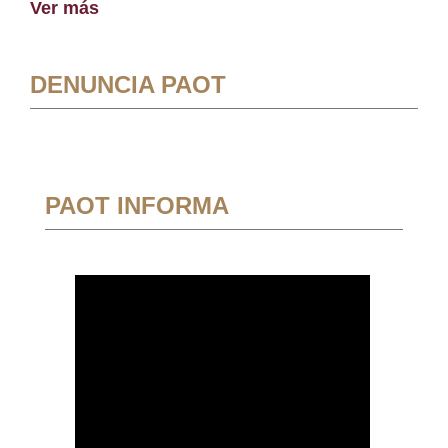
Ver más
DENUNCIA PAOT
PAOT INFORMA