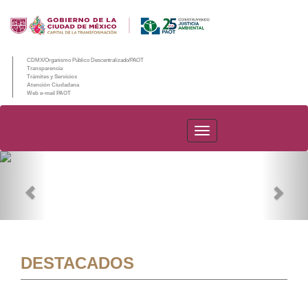
CDMX/Organismo Público Descentralizado/PAOT
Transparencia
Trámites y Servicios
Atención Ciudadana
Web e-mail PAOT
PAOT
Previous
Nex
DESTACADOS