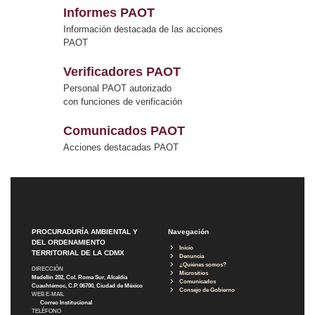
Informes PAOT
Información destacada de las acciones
PAOT
Verificadores PAOT
Personal PAOT autorizado
con funciones de verificación
Comunicados PAOT
Acciones destacadas PAOT
PROCURADURÍA AMBIENTAL Y
Navegación
DEL ORDENAMIENTO
Inicio
TERRITORIAL DE LA CDMX
Denuncia
¿Quiénes somos?
DIRECCIÓN
Micrositios
Medellín 202, Col. Roma Sur, Alcaldía
Comunicados
Cuauhtémoc, C.P. 06700, Ciudad de México
Consejo de Gobierno
WEB E-MAIL
Correo Institucional
TELÉFONO