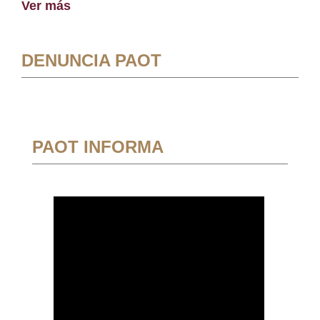
Ver más
DENUNCIA PAOT
PAOT INFORMA