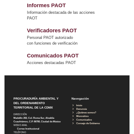
Informes PAOT
Información destacada de las acciones
PAOT
Verificadores PAOT
Personal PAOT autorizado
con funciones de verificación
Comunicados PAOT
Acciones destacadas PAOT
PROCURADURÍA AMBIENTAL Y
Navegación
DEL ORDENAMIENTO
Inicio
TERRITORIAL DE LA CDMX
Denuncia
¿Quiénes somos?
DIRECCIÓN
Micrositios
Medellín 202, Col. Roma Sur, Alcaldía
Comunicados
Cuauhtémoc, C.P. 06700, Ciudad de México
Consejo de Gobierno
WEB E-MAIL
Correo Institucional
TELÉFONO