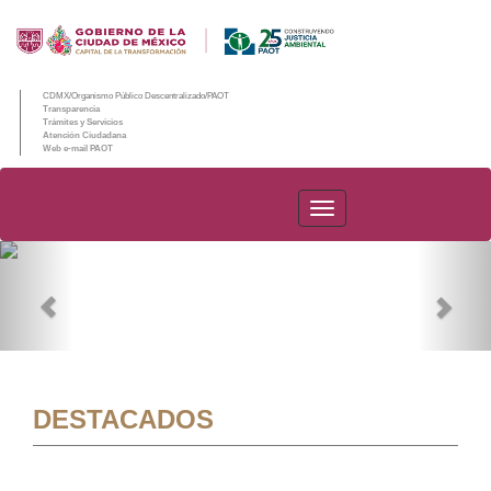
CDMX/Organismo Público Descentralizado/PAOT
Transparencia
Trámites y Servicios
Atención Ciudadana
Web e-mail PAOT
PAOT
Previous
Nex
DESTACADOS