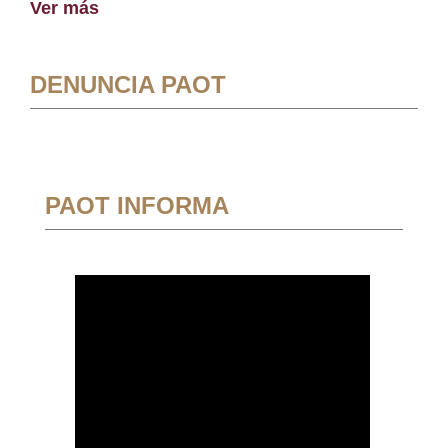
Ver más
DENUNCIA PAOT
PAOT INFORMA