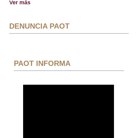
Ver más
DENUNCIA PAOT
PAOT INFORMA