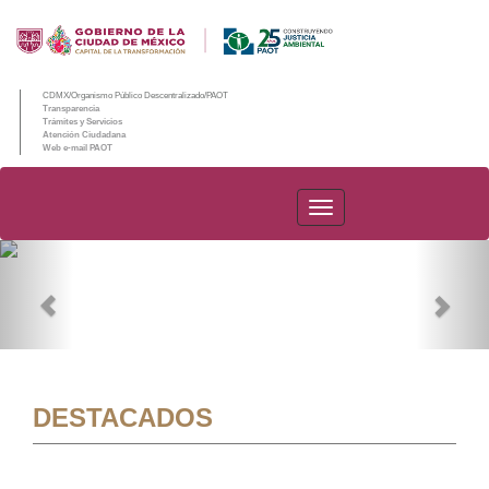
CDMX/Organismo Público Descentralizado/PAOT
Transparencia
Trámites y Servicios
Atención Ciudadana
Web e-mail PAOT
PAOT
Previous
Nex
DESTACADOS