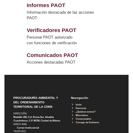
Informes PAOT
Información destacada de las acciones
PAOT
Verificadores PAOT
Personal PAOT autorizado
con funciones de verificación
Comunicados PAOT
Acciones destacadas PAOT
PROCURADURÍA AMBIENTAL Y
Navegación
DEL ORDENAMIENTO
Inicio
TERRITORIAL DE LA CDMX
Denuncia
¿Quiénes somos?
DIRECCIÓN
Micrositios
Medellín 202, Col. Roma Sur, Alcaldía
Comunicados
Cuauhtémoc, C.P. 06700, Ciudad de México
Consejo de Gobierno
WEB E-MAIL
Correo Institucional
TELÉFONO