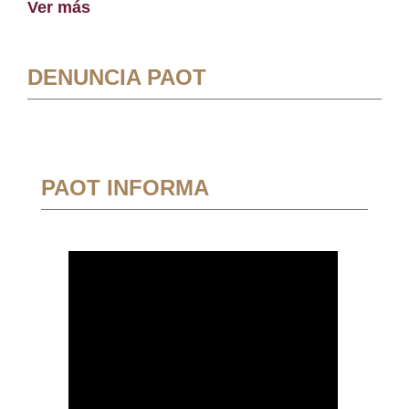
Ver más
DENUNCIA PAOT
PAOT INFORMA