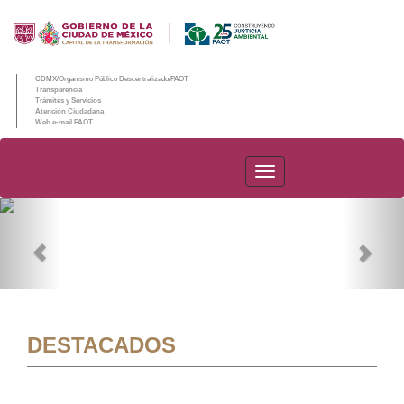
CDMX/Organismo Público Descentralizado/PAOT
Transparencia
Trámites y Servicios
Atención Ciudadana
Web e-mail PAOT
PAOT
Previous
Nex
DESTACADOS