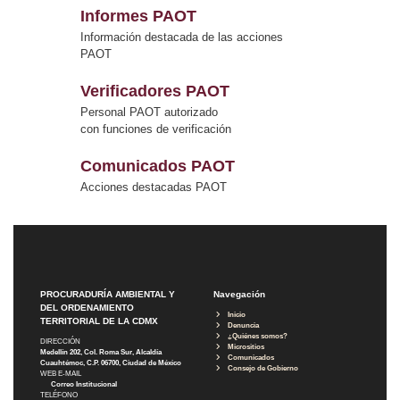
Informes PAOT
Información destacada de las acciones
PAOT
Verificadores PAOT
Personal PAOT autorizado
con funciones de verificación
Comunicados PAOT
Acciones destacadas PAOT
PROCURADURÍA AMBIENTAL Y
Navegación
DEL ORDENAMIENTO
Inicio
TERRITORIAL DE LA CDMX
Denuncia
¿Quiénes somos?
DIRECCIÓN
Micrositios
Medellín 202, Col. Roma Sur, Alcaldía
Comunicados
Cuauhtémoc, C.P. 06700, Ciudad de México
Consejo de Gobierno
WEB E-MAIL
Correo Institucional
TELÉFONO