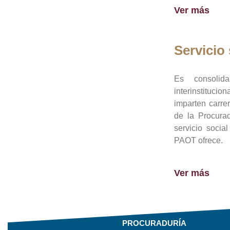
Ver más
Servicio 
Es consolid
interinstituci
imparten carre
de la Procura
servicio socia
PAOT ofrece.
Ver más
PROCURADURÍA