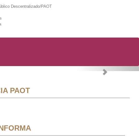
lico Descentralizado/PAOT
s
a
Next
IA PAOT
INFORMA