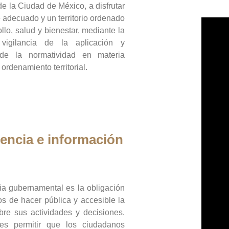
de la Ciudad de México, a disfrutar
 adecuado y un territorio ordenado
llo, salud y bienestar, mediante la
vigilancia de la aplicación y
 de la normatividad en materia
 ordenamiento territorial.
encia e información
ia gubernamental es la obligación
os de hacer pública y accesible la
bre sus actividades y decisiones.
es permitir que los ciudadanos