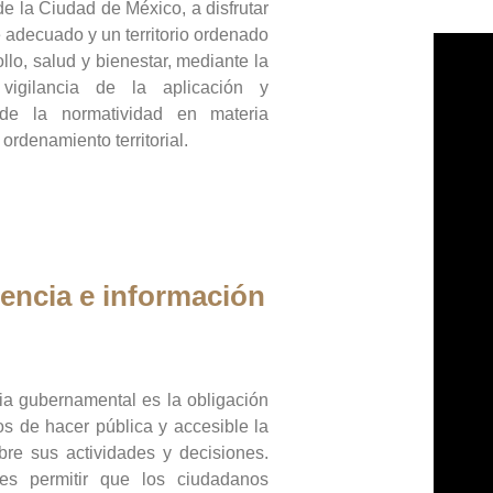
de la Ciudad de México, a disfrutar
 adecuado y un territorio ordenado
llo, salud y bienestar, mediante la
vigilancia de la aplicación y
 de la normatividad en materia
 ordenamiento territorial.
encia e información
ia gubernamental es la obligación
os de hacer pública y accesible la
bre sus actividades y decisiones.
es permitir que los ciudadanos