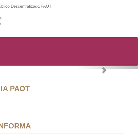
lico Descentralizado/PAOT
s
a
Next
IA PAOT
INFORMA