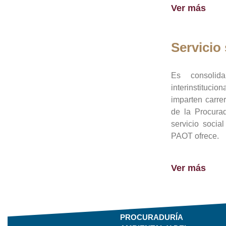
Ver más
Servicio 
Es consolid
interinstituci
imparten carre
de la Procura
servicio socia
PAOT ofrece.
Ver más
PROCURADURÍA