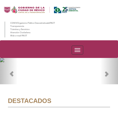
CDMX/Organismo Público Descentralizado/PAOT
Transparencia
Trámites y Servicios
Atención Ciudadana
Web e-mail PAOT
PAOT
Previous
Nex
DESTACADOS