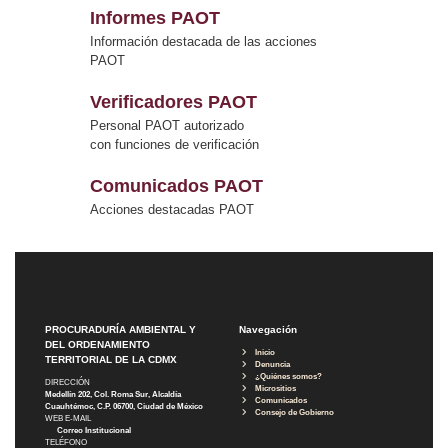
Informes PAOT
Información destacada de las acciones
PAOT
Verificadores PAOT
Personal PAOT autorizado
con funciones de verificación
Comunicados PAOT
Acciones destacadas PAOT
PROCURADURÍA AMBIENTAL Y
Navegación
DEL ORDENAMIENTO
Inicio
TERRITORIAL DE LA CDMX
Denuncia
¿Quiénes somos?
DIRECCIÓN
Micrositios
Medellín 202, Col. Roma Sur, Alcaldía
Comunicados
Cuauhtémoc, C.P. 06700, Ciudad de México
Consejo de Gobierno
WEB E-MAIL
Correo Institucional
TELÉFONO