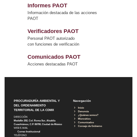
Informes PAOT
Información destacada de las acciones
PAOT
Verificadores PAOT
Personal PAOT autorizado
con funciones de verificación
Comunicados PAOT
Acciones destacadas PAOT
PROCURADURÍA AMBIENTAL Y
Navegación
DEL ORDENAMIENTO
Inicio
TERRITORIAL DE LA CDMX
Denuncia
¿Quiénes somos?
DIRECCIÓN
Micrositios
Medellín 202, Col. Roma Sur, Alcaldía
Comunicados
Cuauhtémoc, C.P. 06700, Ciudad de México
Consejo de Gobierno
WEB E-MAIL
Correo Institucional
TELÉFONO