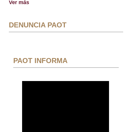
Ver más
DENUNCIA PAOT
PAOT INFORMA