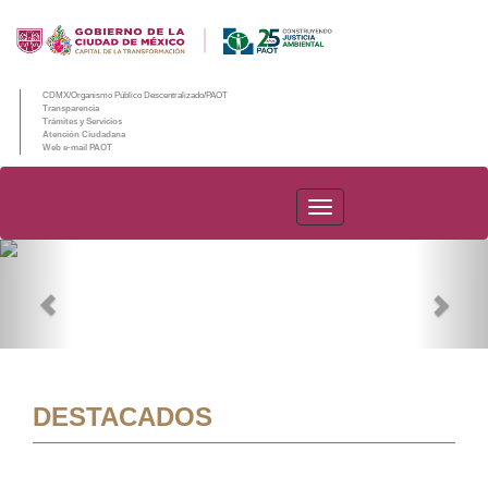
CDMX/Organismo Público Descentralizado/PAOT
Transparencia
Trámites y Servicios
Atención Ciudadana
Web e-mail PAOT
PAOT
Previous
Nex
DESTACADOS