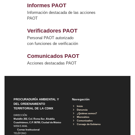
Informes PAOT
Información destacada de las acciones
PAOT
Verificadores PAOT
Personal PAOT autorizado
con funciones de verificación
Comunicados PAOT
Acciones destacadas PAOT
PROCURADURÍA AMBIENTAL Y
Navegación
DEL ORDENAMIENTO
Inicio
TERRITORIAL DE LA CDMX
Denuncia
¿Quiénes somos?
DIRECCIÓN
Micrositios
Medellín 202, Col. Roma Sur, Alcaldía
Comunicados
Cuauhtémoc, C.P. 06700, Ciudad de México
Consejo de Gobierno
WEB E-MAIL
Correo Institucional
TELÉFONO