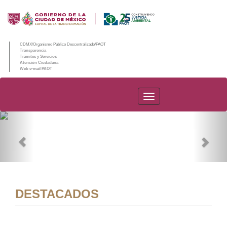
CDMX/Organismo Público Descentralizado/PAOT
Transparencia
Trámites y Servicios
Atención Ciudadana
Web e-mail PAOT
PAOT
Previous
Nex
DESTACADOS