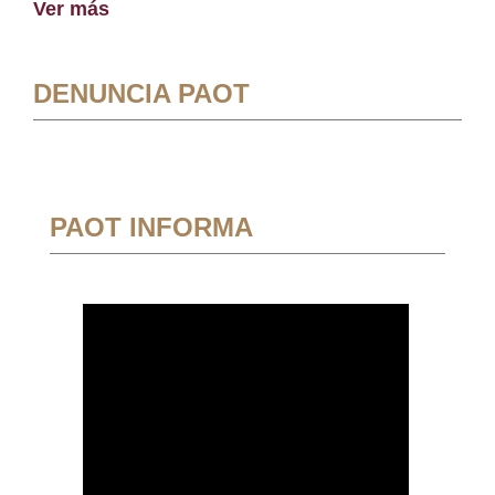
Ver más
DENUNCIA PAOT
PAOT INFORMA