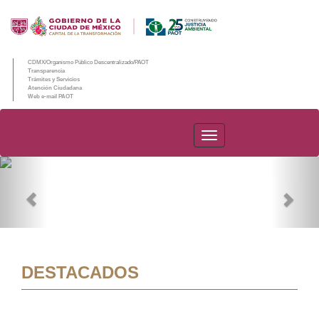
CDMX/Organismo Público Descentralizado/PAOT
Transparencia
Trámites y Servicios
Atención Ciudadana
Web e-mail PAOT
PAOT
Previous
Nex
DESTACADOS