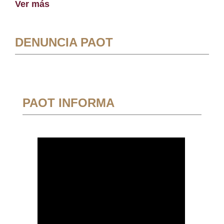
Ver más
DENUNCIA PAOT
PAOT INFORMA