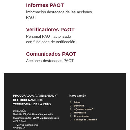
Informes PAOT
Información destacada de las acciones
PAOT
Verificadores PAOT
Personal PAOT autorizado
con funciones de verificación
Comunicados PAOT
Acciones destacadas PAOT
PROCURADURÍA AMBIENTAL Y
Navegación
DEL ORDENAMIENTO
Inicio
TERRITORIAL DE LA CDMX
Denuncia
¿Quiénes somos?
DIRECCIÓN
Micrositios
Medellín 202, Col. Roma Sur, Alcaldía
Comunicados
Cuauhtémoc, C.P. 06700, Ciudad de México
Consejo de Gobierno
WEB E-MAIL
Correo Institucional
TELÉFONO