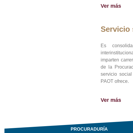
Ver más
Servicio 
Es consolid
interinstituci
imparten carre
de la Procura
servicio socia
PAOT ofrece.
Ver más
PROCURADURÍA