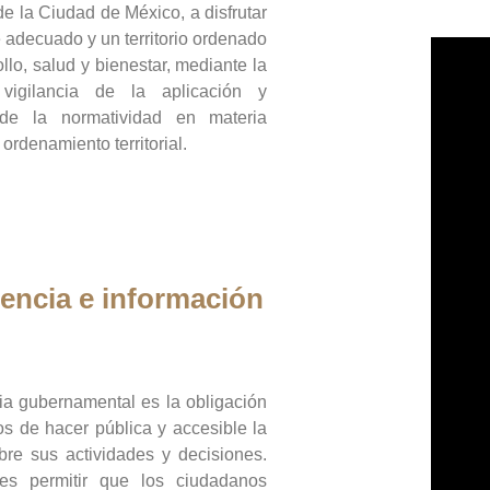
de la Ciudad de México, a disfrutar
 adecuado y un territorio ordenado
llo, salud y bienestar, mediante la
vigilancia de la aplicación y
 de la normatividad en materia
 ordenamiento territorial.
encia e información
ia gubernamental es la obligación
os de hacer pública y accesible la
bre sus actividades y decisiones.
es permitir que los ciudadanos