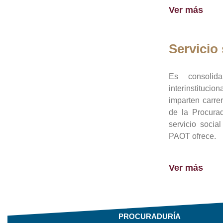
Ver más
Servicio 
Es consolid
interinstituci
imparten carre
de la Procura
servicio socia
PAOT ofrece.
Ver más
PROCURADURÍA