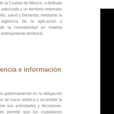
de la Ciudad de México, a disfrutar
 adecuado y un territorio ordenado
llo, salud y bienestar, mediante la
vigilancia de la aplicación y
 de la normatividad en materia
 ordenamiento territorial.
encia e información
ia gubernamental es la obligación
os de hacer pública y accesible la
bre sus actividades y decisiones.
es permitir que los ciudadanos