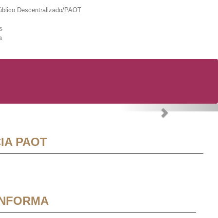
lico Descentralizado/PAOT
s
a
Next
IA PAOT
INFORMA