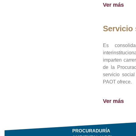
Ver más
Servicio 
Es consolid
interinstituci
imparten carre
de la Procura
servicio socia
PAOT ofrece.
Ver más
PROCURADURÍA