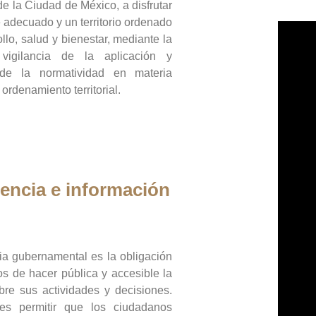
de la Ciudad de México, a disfrutar
 adecuado y un territorio ordenado
llo, salud y bienestar, mediante la
vigilancia de la aplicación y
 de la normatividad en materia
 ordenamiento territorial.
encia e información
ia gubernamental es la obligación
os de hacer pública y accesible la
bre sus actividades y decisiones.
es permitir que los ciudadanos