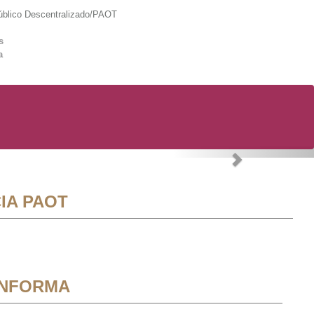
lico Descentralizado/PAOT
s
a
Next
IA PAOT
INFORMA