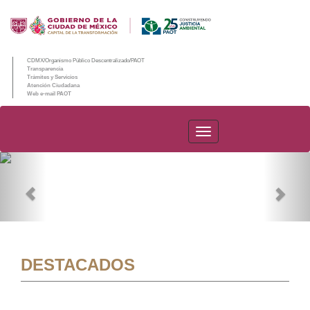
CDMX/Organismo Público Descentralizado/PAOT
Transparencia
Trámites y Servicios
Atención Ciudadana
Web e-mail PAOT
PAOT
Previous
Nex
DESTACADOS