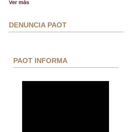
Ver más
DENUNCIA PAOT
PAOT INFORMA