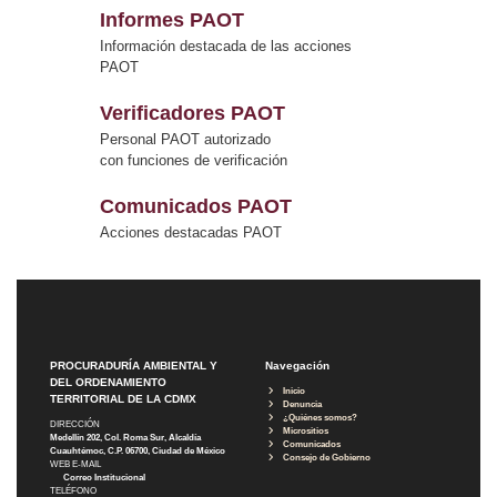
Informes PAOT
Información destacada de las acciones
PAOT
Verificadores PAOT
Personal PAOT autorizado
con funciones de verificación
Comunicados PAOT
Acciones destacadas PAOT
PROCURADURÍA AMBIENTAL Y
Navegación
DEL ORDENAMIENTO
Inicio
TERRITORIAL DE LA CDMX
Denuncia
¿Quiénes somos?
DIRECCIÓN
Micrositios
Medellín 202, Col. Roma Sur, Alcaldía
Comunicados
Cuauhtémoc, C.P. 06700, Ciudad de México
Consejo de Gobierno
WEB E-MAIL
Correo Institucional
TELÉFONO