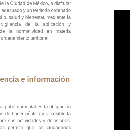
de la Ciudad de México, a disfrutar
 adecuado y un territorio ordenado
llo, salud y bienestar, mediante la
vigilancia de la aplicación y
 de la normatividad en materia
 ordenamiento territorial.
encia e información
ia gubernamental es la obligación
os de hacer pública y accesible la
bre sus actividades y decisiones.
es permitir que los ciudadanos