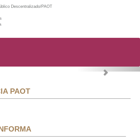
lico Descentralizado/PAOT
s
a
Next
IA PAOT
INFORMA