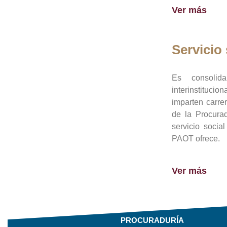
Ver más
Servicio 
Es consolid
interinstituci
imparten carre
de la Procura
servicio socia
PAOT ofrece.
Ver más
PROCURADURÍA