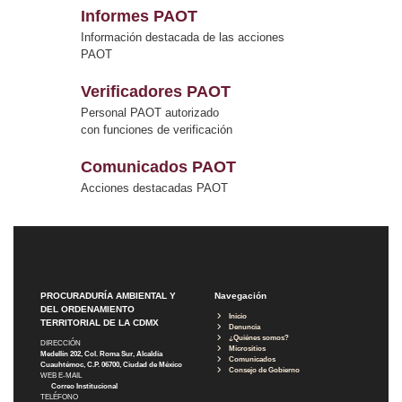
Informes PAOT
Información destacada de las acciones
PAOT
Verificadores PAOT
Personal PAOT autorizado
con funciones de verificación
Comunicados PAOT
Acciones destacadas PAOT
PROCURADURÍA AMBIENTAL Y
Navegación
DEL ORDENAMIENTO
Inicio
TERRITORIAL DE LA CDMX
Denuncia
¿Quiénes somos?
DIRECCIÓN
Micrositios
Medellín 202, Col. Roma Sur, Alcaldía
Comunicados
Cuauhtémoc, C.P. 06700, Ciudad de México
Consejo de Gobierno
WEB E-MAIL
Correo Institucional
TELÉFONO