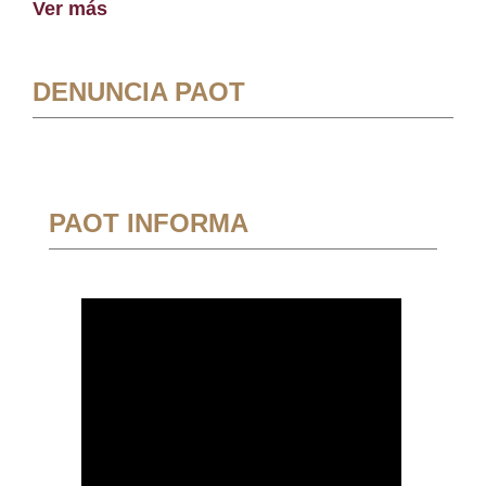
Ver más
DENUNCIA PAOT
PAOT INFORMA