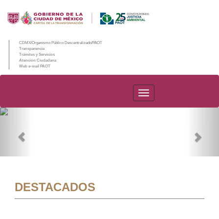
CDMX/Organismo Público Descentralizado/PAOT
Transparencia
Trámites y Servicios
Atención Ciudadana
Web e-mail PAOT
PAOT
Previous
Nex
DESTACADOS