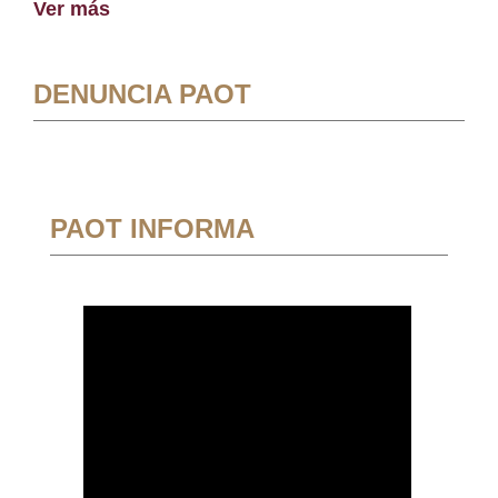
Ver más
DENUNCIA PAOT
PAOT INFORMA