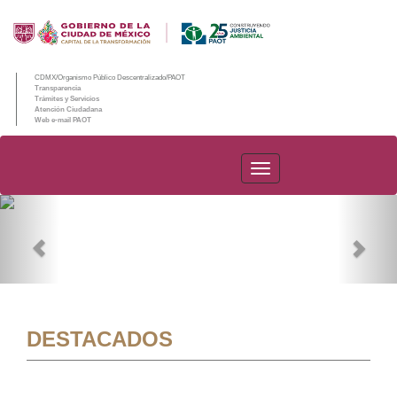
CDMX/Organismo Público Descentralizado/PAOT
Transparencia
Trámites y Servicios
Atención Ciudadana
Web e-mail PAOT
PAOT
Previous
Nex
DESTACADOS