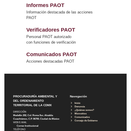
Informes PAOT
Información destacada de las acciones
PAOT
Verificadores PAOT
Personal PAOT autorizado
con funciones de verificación
Comunicados PAOT
Acciones destacadas PAOT
PROCURADURÍA AMBIENTAL Y
Navegación
DEL ORDENAMIENTO
Inicio
TERRITORIAL DE LA CDMX
Denuncia
¿Quiénes somos?
DIRECCIÓN
Micrositios
Medellín 202, Col. Roma Sur, Alcaldía
Comunicados
Cuauhtémoc, C.P. 06700, Ciudad de México
Consejo de Gobierno
WEB E-MAIL
Correo Institucional
TELÉFONO