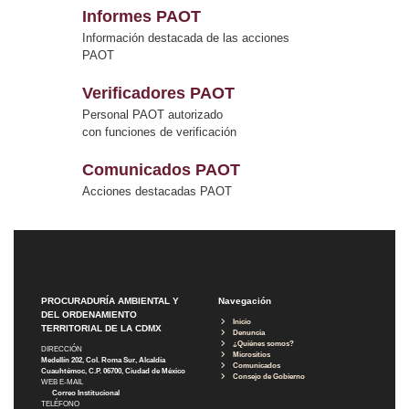
Informes PAOT
Información destacada de las acciones
PAOT
Verificadores PAOT
Personal PAOT autorizado
con funciones de verificación
Comunicados PAOT
Acciones destacadas PAOT
PROCURADURÍA AMBIENTAL Y
Navegación
DEL ORDENAMIENTO
Inicio
TERRITORIAL DE LA CDMX
Denuncia
¿Quiénes somos?
DIRECCIÓN
Micrositios
Medellín 202, Col. Roma Sur, Alcaldía
Comunicados
Cuauhtémoc, C.P. 06700, Ciudad de México
Consejo de Gobierno
WEB E-MAIL
Correo Institucional
TELÉFONO