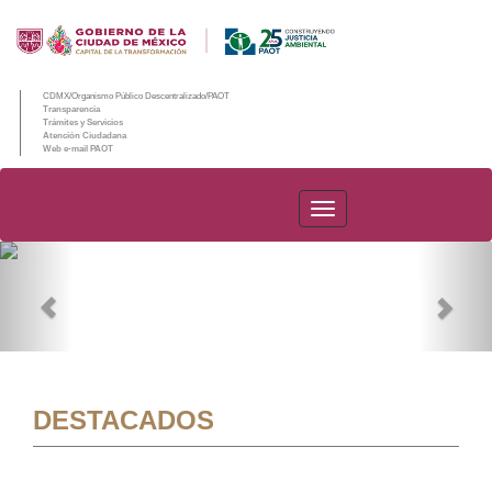
CDMX/Organismo Público Descentralizado/PAOT
Transparencia
Trámites y Servicios
Atención Ciudadana
Web e-mail PAOT
PAOT
Previous
Nex
DESTACADOS