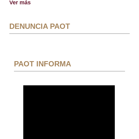
Ver más
DENUNCIA PAOT
PAOT INFORMA