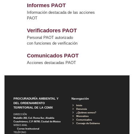
Informes PAOT
Información destacada de las acciones
PAOT
Verificadores PAOT
Personal PAOT autorizado
con funciones de verificación
Comunicados PAOT
Acciones destacadas PAOT
PROCURADURÍA AMBIENTAL Y
Navegación
DEL ORDENAMIENTO
Inicio
TERRITORIAL DE LA CDMX
Denuncia
¿Quiénes somos?
DIRECCIÓN
Micrositios
Medellín 202, Col. Roma Sur, Alcaldía
Comunicados
Cuauhtémoc, C.P. 06700, Ciudad de México
Consejo de Gobierno
WEB E-MAIL
Correo Institucional
TELÉFONO