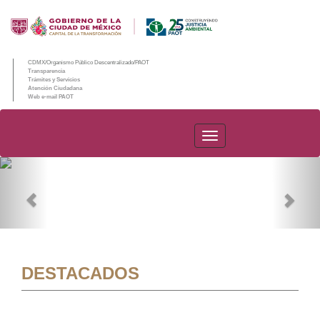
CDMX/Organismo Público Descentralizado/PAOT
Transparencia
Trámites y Servicios
Atención Ciudadana
Web e-mail PAOT
PAOT
Previous
Nex
DESTACADOS