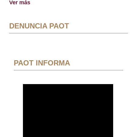
Ver más
DENUNCIA PAOT
PAOT INFORMA