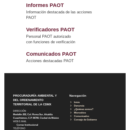
Informes PAOT
Información destacada de las acciones
PAOT
Verificadores PAOT
Personal PAOT autorizado
con funciones de verificación
Comunicados PAOT
Acciones destacadas PAOT
PROCURADURÍA AMBIENTAL Y
Navegación
DEL ORDENAMIENTO
Inicio
TERRITORIAL DE LA CDMX
Denuncia
¿Quiénes somos?
DIRECCIÓN
Micrositios
Medellín 202, Col. Roma Sur, Alcaldía
Comunicados
Cuauhtémoc, C.P. 06700, Ciudad de México
Consejo de Gobierno
WEB E-MAIL
Correo Institucional
TELÉFONO