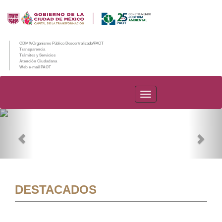
CDMX/Organismo Público Descentralizado/PAOT
Transparencia
Trámites y Servicios
Atención Ciudadana
Web e-mail PAOT
PAOT
Previous
Nex
DESTACADOS