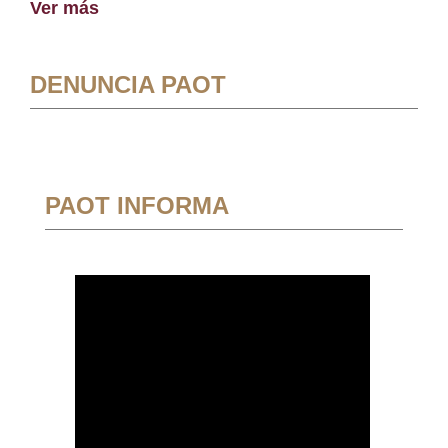
Ver más
DENUNCIA PAOT
PAOT INFORMA