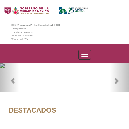
CDMX/Organismo Público Descentralizado/PAOT
Transparencia
Trámites y Servicios
Atención Ciudadana
Web e-mail PAOT
PAOT
Previous
Nex
DESTACADOS