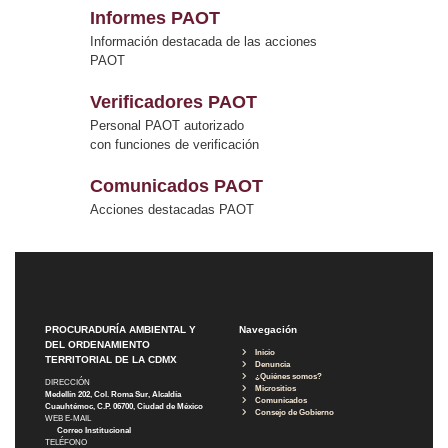
Informes PAOT
Información destacada de las acciones
PAOT
Verificadores PAOT
Personal PAOT autorizado
con funciones de verificación
Comunicados PAOT
Acciones destacadas PAOT
PROCURADURÍA AMBIENTAL Y
Navegación
DEL ORDENAMIENTO
Inicio
TERRITORIAL DE LA CDMX
Denuncia
¿Quiénes somos?
DIRECCIÓN
Micrositios
Medellín 202, Col. Roma Sur, Alcaldía
Comunicados
Cuauhtémoc, C.P. 06700, Ciudad de México
Consejo de Gobierno
WEB E-MAIL
Correo Institucional
TELÉFONO