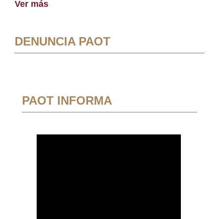
Ver más
DENUNCIA PAOT
PAOT INFORMA