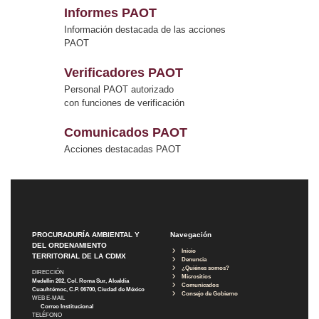
Informes PAOT
Información destacada de las acciones
PAOT
Verificadores PAOT
Personal PAOT autorizado
con funciones de verificación
Comunicados PAOT
Acciones destacadas PAOT
PROCURADURÍA AMBIENTAL Y
Navegación
DEL ORDENAMIENTO
Inicio
TERRITORIAL DE LA CDMX
Denuncia
¿Quiénes somos?
DIRECCIÓN
Micrositios
Medellín 202, Col. Roma Sur, Alcaldía
Comunicados
Cuauhtémoc, C.P. 06700, Ciudad de México
Consejo de Gobierno
WEB E-MAIL
Correo Institucional
TELÉFONO