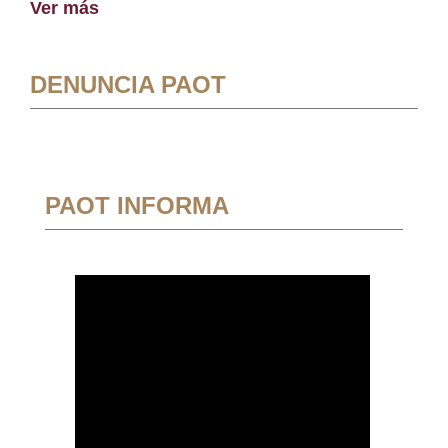
Ver más
DENUNCIA PAOT
PAOT INFORMA