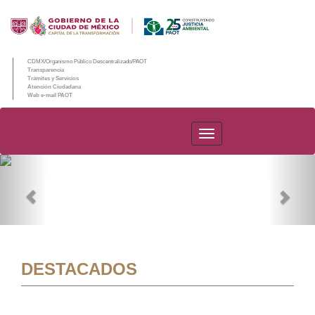
CDMX/Organismo Público Descentralizado/PAOT
Transparencia
Trámites y Servicios
Atención Ciudadana
Web e-mail PAOT
PAOT
Previous
Nex
DESTACADOS