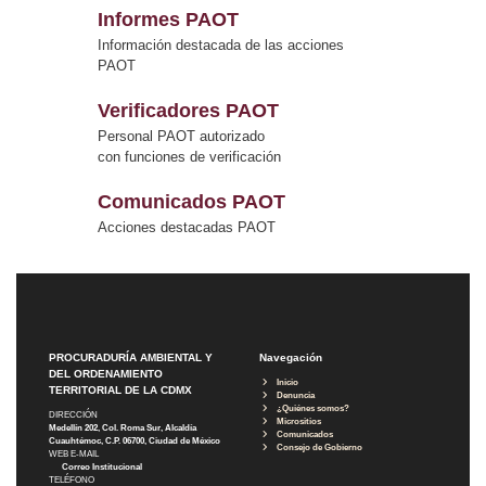
Informes PAOT
Información destacada de las acciones
PAOT
Verificadores PAOT
Personal PAOT autorizado
con funciones de verificación
Comunicados PAOT
Acciones destacadas PAOT
PROCURADURÍA AMBIENTAL Y
Navegación
DEL ORDENAMIENTO
Inicio
TERRITORIAL DE LA CDMX
Denuncia
¿Quiénes somos?
DIRECCIÓN
Micrositios
Medellín 202, Col. Roma Sur, Alcaldía
Comunicados
Cuauhtémoc, C.P. 06700, Ciudad de México
Consejo de Gobierno
WEB E-MAIL
Correo Institucional
TELÉFONO