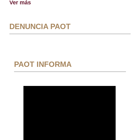
Ver más
DENUNCIA PAOT
PAOT INFORMA