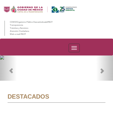
CDMX/Organismo Público Descentralizado/PAOT
Transparencia
Trámites y Servicios
Atención Ciudadana
Web e-mail PAOT
PAOT
Previous
Nex
DESTACADOS