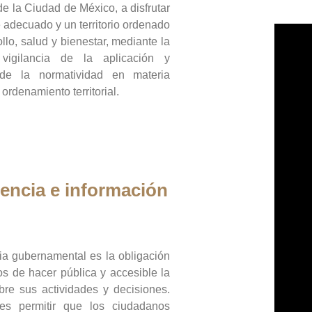
de la Ciudad de México, a disfrutar
 adecuado y un territorio ordenado
llo, salud y bienestar, mediante la
vigilancia de la aplicación y
 de la normatividad en materia
 ordenamiento territorial.
encia e información
ia gubernamental es la obligación
os de hacer pública y accesible la
bre sus actividades y decisiones.
es permitir que los ciudadanos