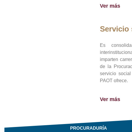
Ver más
Servicio 
Es consolid
interinstituci
imparten carre
de la Procura
servicio socia
PAOT ofrece.
Ver más
PROCURADURÍA