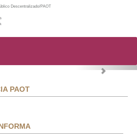
lico Descentralizado/PAOT
s
a
Next
IA PAOT
INFORMA