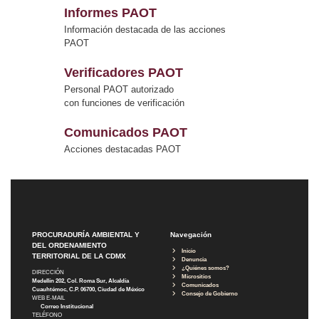
Informes PAOT
Información destacada de las acciones
PAOT
Verificadores PAOT
Personal PAOT autorizado
con funciones de verificación
Comunicados PAOT
Acciones destacadas PAOT
PROCURADURÍA AMBIENTAL Y
Navegación
DEL ORDENAMIENTO
Inicio
TERRITORIAL DE LA CDMX
Denuncia
¿Quiénes somos?
DIRECCIÓN
Micrositios
Medellín 202, Col. Roma Sur, Alcaldía
Comunicados
Cuauhtémoc, C.P. 06700, Ciudad de México
Consejo de Gobierno
WEB E-MAIL
Correo Institucional
TELÉFONO