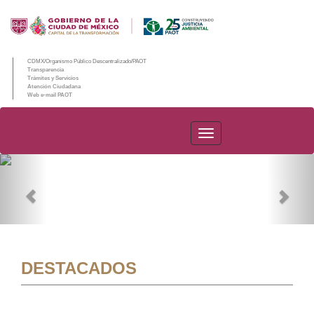
CDMX/Organismo Público Descentralizado/PAOT
Transparencia
Trámites y Servicios
Atención Ciudadana
Web e-mail PAOT
PAOT
Previous
Nex
DESTACADOS