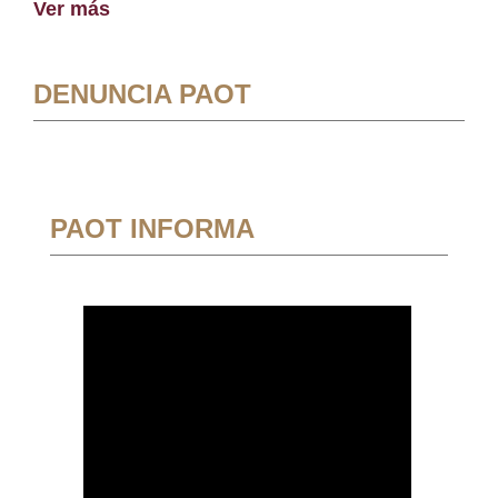
Ver más
DENUNCIA PAOT
PAOT INFORMA