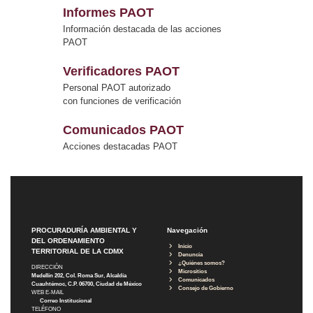
Informes PAOT
Información destacada de las acciones
PAOT
Verificadores PAOT
Personal PAOT autorizado
con funciones de verificación
Comunicados PAOT
Acciones destacadas PAOT
PROCURADURÍA AMBIENTAL Y
Navegación
DEL ORDENAMIENTO
Inicio
TERRITORIAL DE LA CDMX
Denuncia
¿Quiénes somos?
DIRECCIÓN
Micrositios
Medellín 202, Col. Roma Sur, Alcaldía
Comunicados
Cuauhtémoc, C.P. 06700, Ciudad de México
Consejo de Gobierno
WEB E-MAIL
Correo Institucional
TELÉFONO