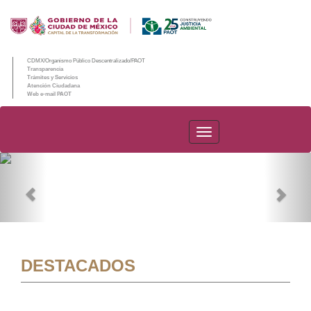
CDMX/Organismo Público Descentralizado/PAOT
Transparencia
Trámites y Servicios
Atención Ciudadana
Web e-mail PAOT
PAOT
Previous
Nex
DESTACADOS