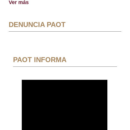
Ver más
DENUNCIA PAOT
PAOT INFORMA