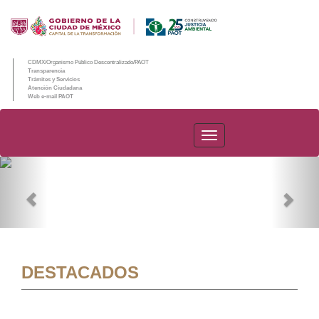
CDMX/Organismo Público Descentralizado/PAOT
Transparencia
Trámites y Servicios
Atención Ciudadana
Web e-mail PAOT
PAOT
Previous
Nex
DESTACADOS