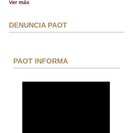
Ver más
DENUNCIA PAOT
PAOT INFORMA