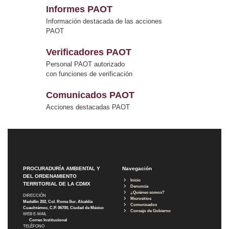
Informes PAOT
Información destacada de las acciones
PAOT
Verificadores PAOT
Personal PAOT autorizado
con funciones de verificación
Comunicados PAOT
Acciones destacadas PAOT
PROCURADURÍA AMBIENTAL Y
Navegación
DEL ORDENAMIENTO
Inicio
TERRITORIAL DE LA CDMX
Denuncia
¿Quiénes somos?
DIRECCIÓN
Micrositios
Medellín 202, Col. Roma Sur, Alcaldía
Comunicados
Cuauhtémoc, C.P. 06700, Ciudad de México
Consejo de Gobierno
WEB E-MAIL
Correo Institucional
TELÉFONO