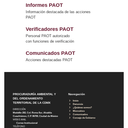
Informes PAOT
Información destacada de las acciones
PAOT
Verificadores PAOT
Personal PAOT autorizado
con funciones de verificación
Comunicados PAOT
Acciones destacadas PAOT
PROCURADURÍA AMBIENTAL Y
Navegación
DEL ORDENAMIENTO
Inicio
TERRITORIAL DE LA CDMX
Denuncia
¿Quiénes somos?
DIRECCIÓN
Micrositios
Medellín 202, Col. Roma Sur, Alcaldía
Comunicados
Cuauhtémoc, C.P. 06700, Ciudad de México
Consejo de Gobierno
WEB E-MAIL
Correo Institucional
TELÉFONO