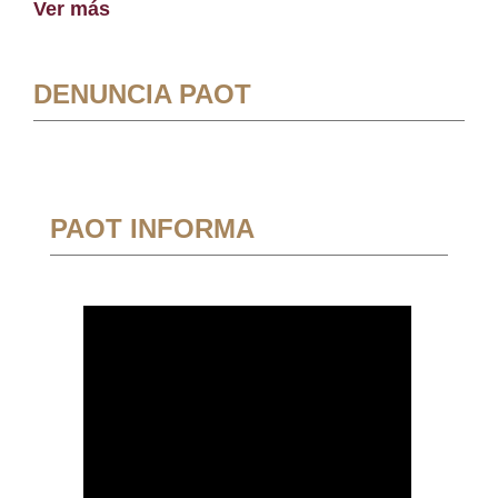
Ver más
DENUNCIA PAOT
PAOT INFORMA