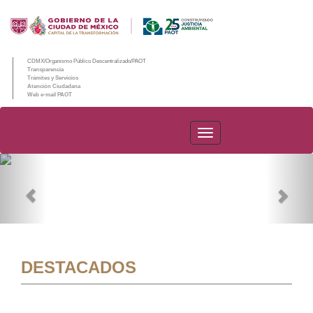
CDMX/Organismo Público Descentralizado/PAOT
Transparencia
Trámites y Servicios
Atención Ciudadana
Web e-mail PAOT
PAOT
Previous
Nex
DESTACADOS