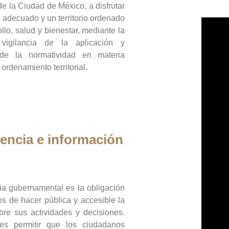
de la Ciudad de México, a disfrutar
 adecuado y un territorio ordenado
llo, salud y bienestar, mediante la
vigilancia de la aplicación y
 de la normatividad en materia
 ordenamiento territorial.
encia e información
ia gubernamental es la obligación
os de hacer pública y accesible la
bre sus actividades y decisiones.
es permitir que los ciudadanos