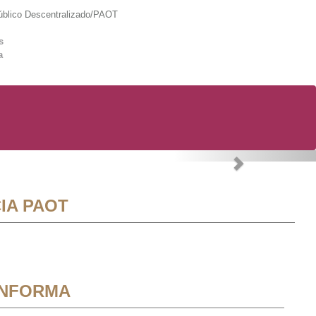
lico Descentralizado/PAOT
s
a
Next
IA PAOT
INFORMA