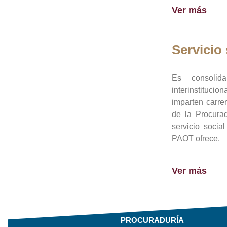
Ver más
Servicio 
Es consolid
interinstituci
imparten carre
de la Procura
servicio socia
PAOT ofrece.
Ver más
PROCURADURÍA