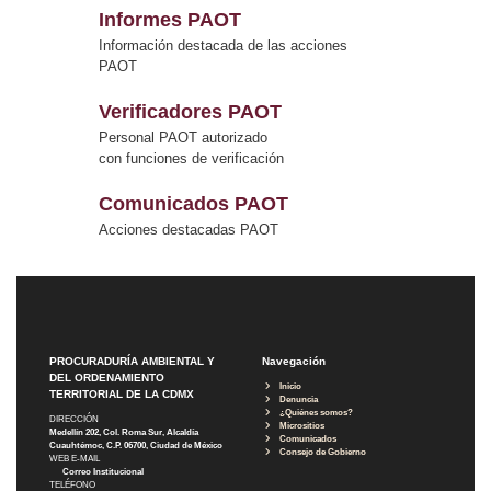
Informes PAOT
Información destacada de las acciones
PAOT
Verificadores PAOT
Personal PAOT autorizado
con funciones de verificación
Comunicados PAOT
Acciones destacadas PAOT
PROCURADURÍA AMBIENTAL Y
Navegación
DEL ORDENAMIENTO
Inicio
TERRITORIAL DE LA CDMX
Denuncia
¿Quiénes somos?
DIRECCIÓN
Micrositios
Medellín 202, Col. Roma Sur, Alcaldía
Comunicados
Cuauhtémoc, C.P. 06700, Ciudad de México
Consejo de Gobierno
WEB E-MAIL
Correo Institucional
TELÉFONO