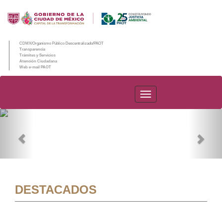
CDMX/Organismo Público Descentralizado/PAOT
Transparencia
Trámites y Servicios
Atención Ciudadana
Web e-mail PAOT
PAOT
Previous
Nex
DESTACADOS