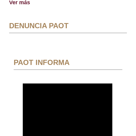
Ver más
DENUNCIA PAOT
PAOT INFORMA