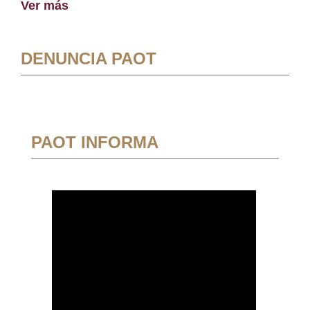
Ver más
DENUNCIA PAOT
PAOT INFORMA