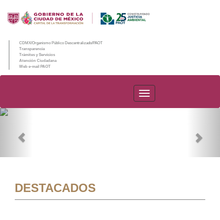
CDMX/Organismo Público Descentralizado/PAOT
Transparencia
Trámites y Servicios
Atención Ciudadana
Web e-mail PAOT
PAOT
Previous
Nex
DESTACADOS