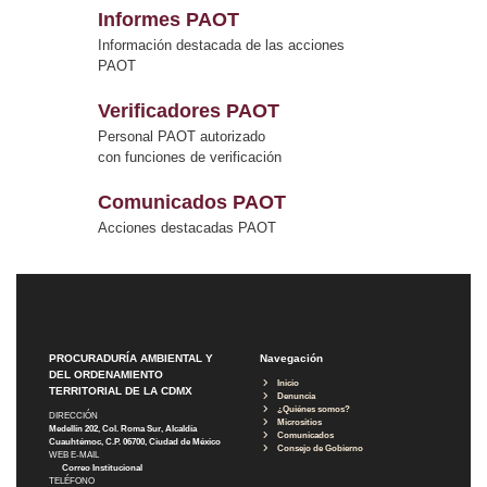
Informes PAOT
Información destacada de las acciones
PAOT
Verificadores PAOT
Personal PAOT autorizado
con funciones de verificación
Comunicados PAOT
Acciones destacadas PAOT
PROCURADURÍA AMBIENTAL Y
Navegación
DEL ORDENAMIENTO
Inicio
TERRITORIAL DE LA CDMX
Denuncia
¿Quiénes somos?
DIRECCIÓN
Micrositios
Medellín 202, Col. Roma Sur, Alcaldía
Comunicados
Cuauhtémoc, C.P. 06700, Ciudad de México
Consejo de Gobierno
WEB E-MAIL
Correo Institucional
TELÉFONO