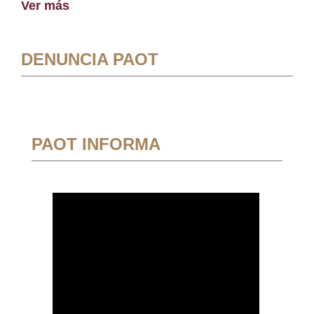
Ver más
DENUNCIA PAOT
PAOT INFORMA