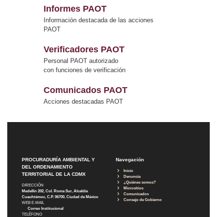
Informes PAOT
Información destacada de las acciones
PAOT
Verificadores PAOT
Personal PAOT autorizado
con funciones de verificación
Comunicados PAOT
Acciones destacadas PAOT
PROCURADURÍA AMBIENTAL Y
Navegación
DEL ORDENAMIENTO
Inicio
TERRITORIAL DE LA CDMX
Denuncia
¿Quiénes somos?
DIRECCIÓN
Micrositios
Medellín 202, Col. Roma Sur, Alcaldía
Comunicados
Cuauhtémoc, C.P. 06700, Ciudad de México
Consejo de Gobierno
WEB E-MAIL
Correo Institucional
TELÉFONO