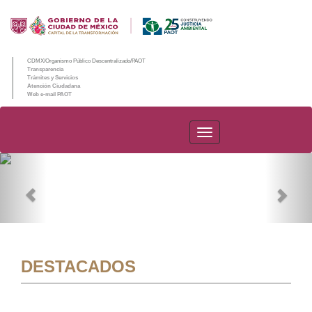
CDMX/Organismo Público Descentralizado/PAOT
Transparencia
Trámites y Servicios
Atención Ciudadana
Web e-mail PAOT
PAOT
Previous
Nex
DESTACADOS