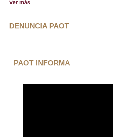
Ver más
DENUNCIA PAOT
PAOT INFORMA