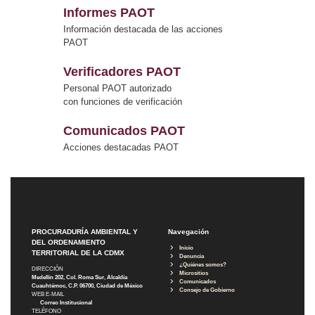
Informes PAOT
Información destacada de las acciones
PAOT
Verificadores PAOT
Personal PAOT autorizado
con funciones de verificación
Comunicados PAOT
Acciones destacadas PAOT
PROCURADURÍA AMBIENTAL Y
Navegación
DEL ORDENAMIENTO
Inicio
TERRITORIAL DE LA CDMX
Denuncia
¿Quiénes somos?
DIRECCIÓN
Micrositios
Medellín 202, Col. Roma Sur, Alcaldía
Comunicados
Cuauhtémoc, C.P. 06700, Ciudad de México
Consejo de Gobierno
WEB E-MAIL
Correo Institucional
TELÉFONO