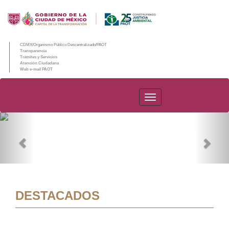
CDMX/Organismo Público Descentralizado/PAOT
Transparencia
Trámites y Servicios
Atención Ciudadana
Web e-mail PAOT
PAOT
Previous
Nex
DESTACADOS