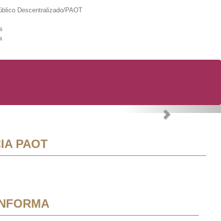
lico Descentralizado/PAOT
s
a
Next
IA PAOT
INFORMA