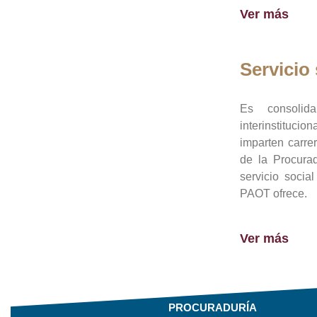
Ver más
Servicio 
Es consolid
interinstituci
imparten carre
de la Procura
servicio socia
PAOT ofrece.
Ver más
PROCURADURÍA