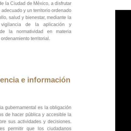
de la Ciudad de México, a disfrutar
 adecuado y un territorio ordenado
llo, salud y bienestar, mediante la
vigilancia de la aplicación y
 de la normatividad en materia
 ordenamiento territorial.
encia e información
ia gubernamental es la obligación
os de hacer pública y accesible la
bre sus actividades y decisiones.
es permitir que los ciudadanos